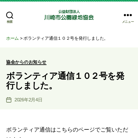
検索
メニュー
公
益
財
ホーム
>
ボランティア通信１０２号を発行しました。
団
法
人
カ
協会からのお知らせ
川
テ
崎
ボランティア通信１０２号を発
ゴ
市
リ
行しました。
公
ー
園
緑
2026年2月4日
投
地
稿
協
日
会
ボランティア通信はこちらのページでご覧いただ