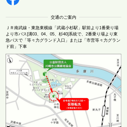
交通のご案内
ＪＲ南武線・東急東横線「武蔵小杉駅」駅前より1番乗り場
より市バス[溝03、04、05、杉40]系統で、2番乗り場より東
急バスで「等々力グランド入口」または「市営等々力グラン
ド前」下車