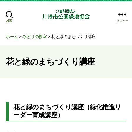
検索
メニュー
公
益
財
ホーム
>
みどりの教室
>
花と緑のまちづくり講座
団
法
人
花と緑のまちづくり講座
川
崎
市
公
園
緑
地
花と緑のまちづくり講座（緑化推進リ
協
会
ーダー育成講座）