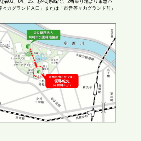
[溝03、04、05、杉40]系統で、2番乗り場より東急バ
等々力グランド入口」または「市営等々力グランド前」