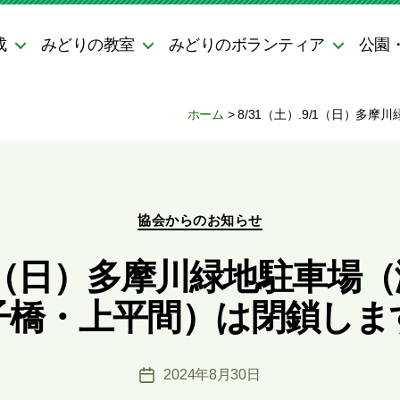
成
みどりの教室
みどりのボランティア
公園
ホーム
>
8/31（土）.9/1（日）
カ
協会からのお知らせ
テ
ゴ
9/1（日）多摩川緑地駐車
リ
ー
子橋・上平間）は閉鎖しま
2024年8月30日
投
稿