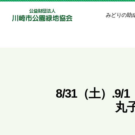
みどりの助
公
益
財
団
法
人
川
崎
市
公
8/31（土）.
園
緑
丸
地
協
会