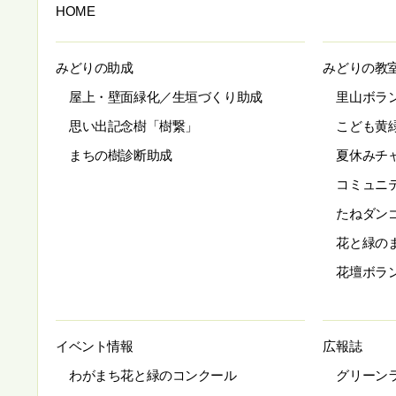
HOME
みどりの助成
みどりの教
屋上・壁面緑化／生垣づくり助成
里山ボラ
思い出記念樹「樹繋」
こども黄
まちの樹診断助成
夏休みチ
コミュニ
たねダン
花と緑の
花壇ボラ
イベント情報
広報誌
わがまち花と緑のコンクール
グリーン