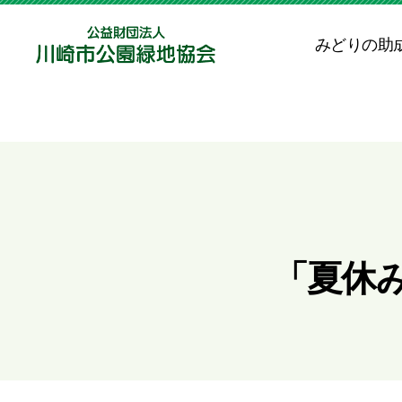
みどりの助
公
益
財
団
法
人
川
崎
市
公
「夏休
園
緑
地
協
会