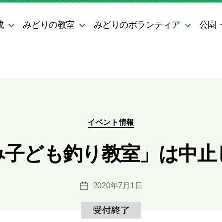
成
みどりの教室
みどりのボランティア
公園
カ
イベント情報
テ
ゴ
み子ども釣り教室」は中止
リ
ー
2020年7月1日
投
稿
日