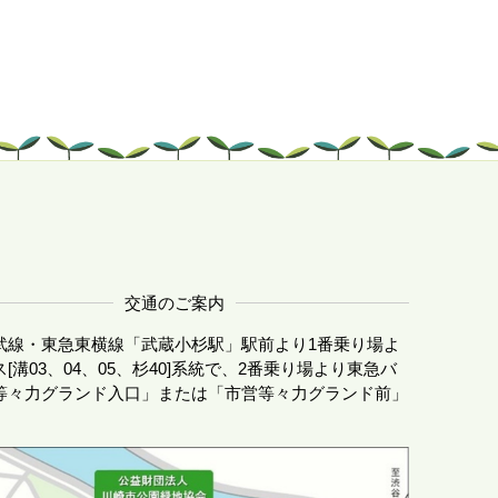
交通のご案内
武線・東急東横線「武蔵小杉駅」駅前より1番乗り場よ
[溝03、04、05、杉40]系統で、2番乗り場より東急バ
等々力グランド入口」または「市営等々力グランド前」