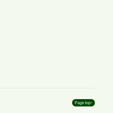
Page top
↑