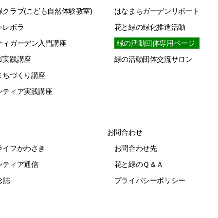
緑クラブ(こども自然体験教室)
はなまちガーデンリポート
ャレボラ
花と緑の緑化推進活動
ティガーデン入門講座
緑の活動団体専用ページ
ゴ実践講座
緑の活動団体交流サロン
まちづくり講座
ンティア実践講座
お問合わせ
ライフかわさき
お問合わせ先
ンティア通信
花と緑のＱ＆Ａ
念誌
プライバシーポリシー