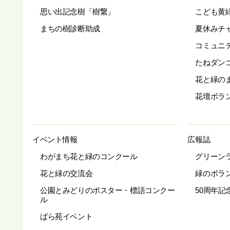
思い出記念樹「樹繋」
こども黄
まちの樹診断助成
夏休みチ
コミュニ
たねダン
花と緑の
花壇ボラ
イベント情報
広報誌
わがまち花と緑のコンクール
グリーン
花と緑の交流会
緑のボラ
公園とみどりのポスター・標語コンクー
50周年記
ル
ばら苑イベント