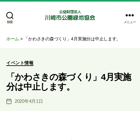
検索
メニュー
公
益
財
ホーム
>
「かわさきの森づくり」4月実施分は中止します。
団
法
人
カ
イベント情報
川
テ
崎
「かわさきの森づくり」4月実施
ゴ
市
リ
分は中止します。
公
ー
園
緑
2020年4月1日
投
地
稿
協
日
会